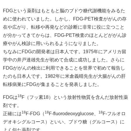
FDGという薬剤はもともと脳のブドウ糖代謝機能をみるた
めに使われていました。しかし、FDG-PET検査ががんの存
在や広がり、転移や再発などの診断に非常に役に立つこと
が分かってきてからは、FDG-PET検査のほとんどががん診
療やがん検診に用いられるようになりました。
ちなみにFDGの開発者は日本人です。1975年にアメリカ留
学中の井戸達雄先生が初めて合成に成功しました。さらに
FDGががんの検出に利用できることを世界で初めて報告し
たのも日本人です。1982年に米倉義晴先生が大腸がんの肝
転移病巣にFDGが集まることを発表しました。
18
FDGは
F（フッ素18）という放射性物質を含んだ放射性薬
剤です。
18
18
18
正確には
F-FDG（
F-fluorodeoxyglucose、
F-フルオロ
デオキシグルコース）といい、ブドウ糖（グルコース）に
よく似た薬剤です。